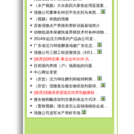
（水产视频）大水面四大家鱼处理蓝藻案...
强微公司董事长钟启平先生到马来西...
（视频）奔跑的强微
宜春强微水产养殖和养虾试验基地简介
动物低成本保健快速养殖技术对各种动物...
2014年起活力99系列产品由公司直...
广东省活力99发酵基地被广东生态...
强微公司三期工程进展情况（9月1...
[推荐]招聘启事-事业合作伙伴-共...
目前国内养殖（户）场面临的问题
中心网址变更
（庆贺）活力99生酵剂和粗饲料降...
（庆贺）强微复合微生物添加剂获得...
[推荐]强微高密度固态培养乳酸菌获...
微生物和酶添加剂含量的表达方式详...
（畜牧视频）湖北省京山县钱场镇桂会成...
强微公司进军水产养虾市场