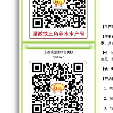
【生产
【主要
素、复
宜春强微生物畜禽版
【性
qwswxq
都是一
【含
【产品
1、营
2、耐
3、与