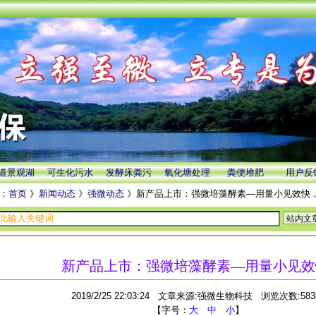
道景观湖
可生化污水
发酵床粪污
氧化塘处理
粪便堆肥
用户反
：
首页
》
新闻动态
》
强微动态
》新产品上市：强微培藻酵素—用量小见效快
新产品上市：强微培藻酵素—用量小见效
2019/2/25 22:03:24 文章来源:强微生物科技 浏览次数:583
【字号：
大
中
小
】