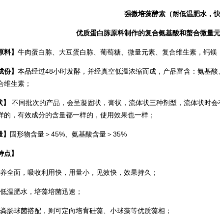
强微培藻酵素（耐低温肥水，
优质蛋白胨原料制作的复合氨基酸和螯合微量
原料】
牛肉蛋白胨、大豆蛋白胨、葡萄糖、微量元素、复合维生素，钙镁
成份】
本品经过48小时发酵，并经真空低温浓缩而成，产品富含：氨基
合维生素；
状】
不同批次的产品，会呈凝固状，膏状，流体状三种剂型，流体状时会
样的，有效成分的含量都一样的，使用效果也一样；
量】
固形物含量＞45%、氨基酸含量＞35%
特点】
养全面，吸收利用快，用量小，见效快，效果持久；
低温肥水，培藻培菌迅速；
粪肠球菌搭配，则可定向培育硅藻、小球藻等优质藻相；