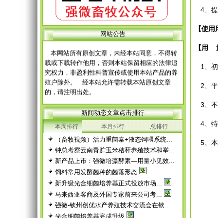
4、提
网 站 申 明
【使用
网站公告
本网站所有原创文章，未经本站同意，不得转
【用
载或下载转作他用，否则本站保留相应的法律追
究权力，非盈利性科普宣传或使用本站产品的养
1、初
殖户除外。 经本站允许需转载本站原创文章
的，请注明出处。
2、平
每篇文章下面的网友评论只显示5条，要想看全
部评论，请点击网友评论框右上角的“更多”
3、不
新闻动态文章点击排行
徨耧豚蝽-桎梓羼觇?觐眈箅圉梃
徨耧豚蝽-桎梓羼觇?觐眈箅圉梃
4、特
本周排行
本月排行
总排行
（畜牧视频）活力重菌泰+液态饲喂系统...
5、本
钟总考察云南青贮玉米秸秆养殖技术和举...
新产品上市：强微培藻酵素—用量小见效...
饲料常用发酵菌种的菌落形态
新升级光合细菌培养基正式投放市场...
马来西亚客商及外国专家前来公司考...
强微-钦州创优水产养殖技术交流会在钦...
光合细菌培养基完成升级