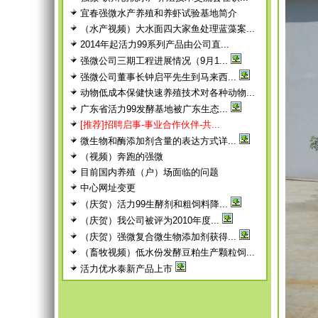
宜春强微水产养殖和养虾试验基地简介
（水产视频）大水面四大家鱼处理蓝藻案...
2014年起活力99系列产品由公司直...
强微公司三期工程进展情况（9月1...
强微公司董事长钟启平先生到马来西...
动物低成本保健快速养殖技术对各种动物...
广东省活力99发酵基地被广东生态...
[推荐]招聘启事-事业合作伙伴-共...
微生物和酶添加剂含量的表达方式详...
（视频）奔跑的强微
目前国内养殖（户）场面临的问题
中心网址变更
（庆贺）活力99生酵剂和粗饲料降...
（庆贺）我公司被评为2010年度...
（庆贺）强微复合微生物添加剂获得...
（畜牧视频）低水份发酵豆粕生产颗粒饲...
活力优水泰新产品上市