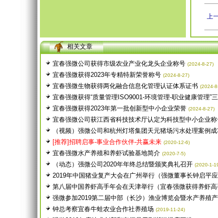
上
相关文章
宜春强微公司获得市级农业产业化龙头企业称号
(2024-8-27)
宜春强微获得2023年专精特新荣誉称号
(2024-8-27)
宜春强微生物获得两化融合信息化管理认证体系证书
(2024-8
宜春强微获得“质量管理ISO9001-环境管理-职业健康管理”三体
宜春强微获得2023年第一批创新型中小企业荣誉
(2024-8-27)
宜春强微公司获江西省科技技术厅认定为科技型中小企业称
（视频）强微公司和杭州灯塔集团天元猪场污水处理案例成
[推荐]招聘启事-事业合作伙伴-共赢未来
(2020-12-6)
宜春强微水产养殖和养虾试验基地简介
(2020-7-5)
（动态）强微公司2020年年终总结暨颁奖典礼召开
(2020-1-1
2019年中国猪业复产大会在广州举行（强微董事长钟启平应激
第八届中国养虾高手年会在天津举行（宜春强微获得养虾高
强微参加2019第二届中部（长沙）渔业博览会暨水产养殖
钟总考察宜春牛蛙农业合作社养殖场
(2019-11-24)