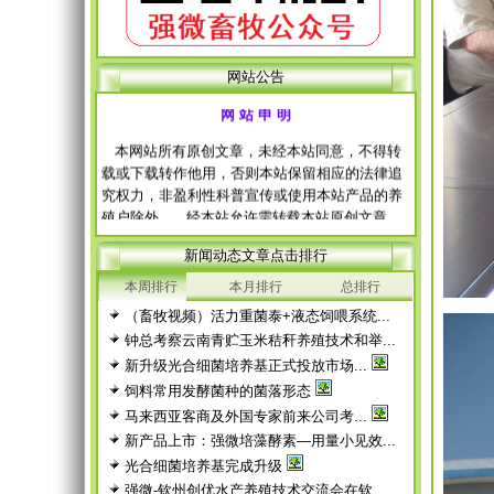
网站公告
网 站 申 明
本网站所有原创文章，未经本站同意，不得转
载或下载转作他用，否则本站保留相应的法律追
究权力，非盈利性科普宣传或使用本站产品的养
殖户除外。 经本站允许需转载本站原创文章
的，请注明出处。
每篇文章下面的网友评论只显示5条，要想看全
新闻动态文章点击排行
部评论，请点击网友评论框右上角的“更多”
本周排行
本月排行
总排行
徨耧豚蝽-桎梓羼觇?觐眈箅圉梃
徨耧豚蝽-桎梓羼觇?觐眈箅圉梃
（畜牧视频）活力重菌泰+液态饲喂系统...
钟总考察云南青贮玉米秸秆养殖技术和举...
新升级光合细菌培养基正式投放市场...
饲料常用发酵菌种的菌落形态
马来西亚客商及外国专家前来公司考...
新产品上市：强微培藻酵素—用量小见效...
光合细菌培养基完成升级
强微-钦州创优水产养殖技术交流会在钦...