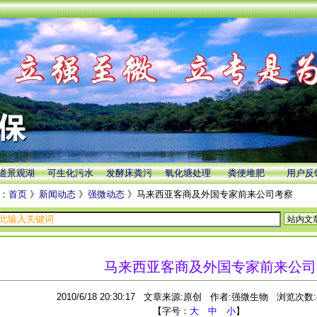
道景观湖
可生化污水
发酵床粪污
氧化塘处理
粪便堆肥
用户反
：
首页
》
新闻动态
》
强微动态
》马来西亚客商及外国专家前来公司考察
马来西亚客商及外国专家前来公司
2010/6/18 20:30:17 文章来源:原创 作者:强微生物 浏览次数:8
【字号：
大
中
小
】