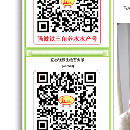
马来西
宜春强微生物畜禽版
qwswxq