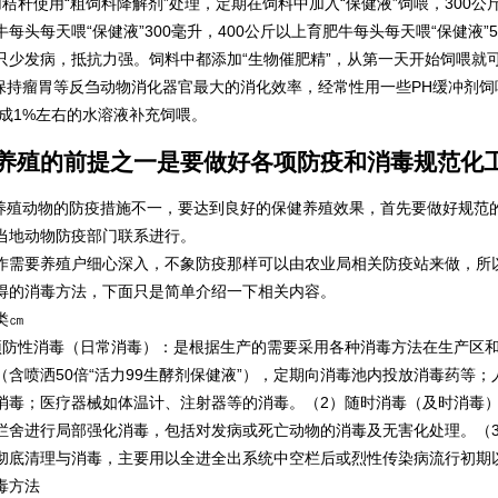
秸秆使用“粗饲料降解剂”处理，定期在饲料中加入“保健液”饲喂，300公斤以
牛每头每天喂“保健液”300毫升，400公斤以上育肥牛每头每天喂“保健液
只少发病，抵抗力强。饲料中都添加“生物催肥精”，从第一天开始饲喂就
保持瘤胃等反刍动物消化器官最大的消化效率，经常性用一些PH缓冲剂饲喂，
配成1%左右的水溶液补充饲喂。
养殖的前提之一是要做好各项防疫和消毒规范化
殖动物的防疫措施不一，要达到良好的保健养殖效果，首先要做好规范
当地动物防疫部门联系进行。
作需要养殖户细心深入，不象防疫那样可以由农业局相关防疫站来做，所
得的消毒方法，下面只是简单介绍一下相关内容。
类㎝
预防性消毒（日常消毒）：是根据生产的需要采用各种消毒方法在生产区
（含喷洒50倍“活力99生酵剂保健液”），定期向消毒池内投放消毒药等
消毒；医疗器械如体温计、注射器等的消毒。（2）随时消毒（及时消毒
栏舍进行局部强化消毒，包括对发病或死亡动物的消毒及无害化处理。（
彻底清理与消毒，主要用以全进全出系统中空栏后或烈性传染病流行初期
毒方法