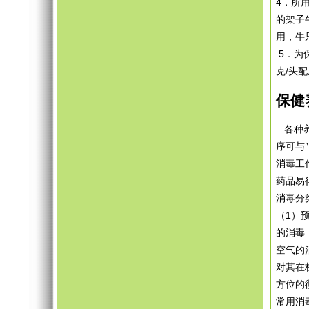
4．所用
的架子
用，牛
5．为
克/头
保健
各种养
序可与
消毒工
药品易
消毒分
（1）
的消毒
空气的
对其在
方位的
常用消