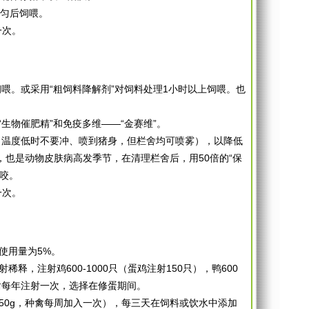
拌匀后饲喂。
一次。
饲喂。或采用“粗饲料降解剂”对饲料处理1小时以上饲喂。也
生物催肥精”和免疫多维——“金赛维”。
雾（温度低时不要冲、喷到猪身，但栏舍均可喷雾），以降低
也是动物皮肤病高发季节，在清理栏舍后，用50倍的“保
叮咬。
一次。
使用量为5%。
稀释，注射鸡600-1000只（蛋鸡注射150只），鸭600
种禽每年注射一次，选择在修蛋期间。
50g，种禽每周加入一次），每三天在饲料或饮水中添加