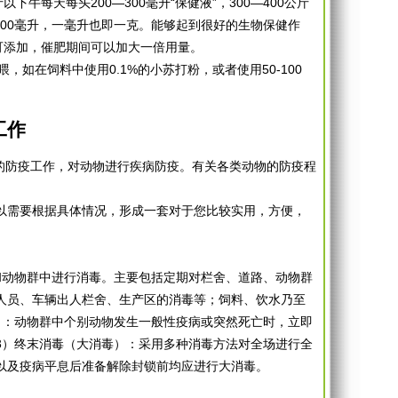
下牛每天每头200—300毫升“保健液”，300—400公斤
”500毫升，一毫升也即一克。能够起到很好的生物保健作
可添加，催肥期间可以加大一倍用量。
如在饲料中使用0.1%的小苏打粉，或者使用50-100
工作
的防疫工作，对动物进行疾病防疫。有关各类动物的防疫程
以需要根据具体情况，形成一套对于您比较实用，方便，
和动物群中进行消毒。主要包括定期对栏舍、道路、动物群
；人员、车辆出人栏舍、生产区的消毒等；饲料、饮水乃至
）：动物群中个别动物发生一般性疫病或突然死亡时，立即
3）终末消毒（大消毒）：采用多种消毒方法对全场进行全
以及疫病平息后准备解除封锁前均应进行大消毒。