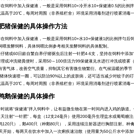
持在饲料中加入保健液，一般是采用饲料10+冷开水10+保健液0.5的比例
气温高于20℃，每周对周围（非养殖栏舍）环境采用消毒剂进行喷雾消毒
肥猪保健的具体操作方法
持在饲料中加入保健液，一般是采用饲料10+水10+保健液1的比例拌匀后
饲喂发酵饲料，具体饲喂比例参考相关发酵饲料的具体配制。
回仔猪或60日龄自繁自养仔猪驱虫后注射一针肥4-6支，坚持在饲料中添加“
清理或冲洗猪粪便时，采用50～100倍活力99保健液兑水进行冲洗或喷
有害气体，改善空气质量，抑制其它有害微生物繁衍。在气候温暖的季节，
对猪体快速喷一圈，可以防治90%以上的皮肤病，还可适当减少对蚊子的
气温高于20℃，每周对周围（非养殖栏舍）环境采用消毒剂进行喷雾消毒
鸭鹅保健的具体操作
食时就将“保健液”拌入饲料中，让有益微生物在第一时间内进入鸡的肠道。
天注射“一针肥”，每盒（12支24毫升）使用200毫升生理盐水或葡萄糖注射
鸭120只），鹅400只（种鹅80只），采用连续注射器进行胸部注射。
2天开始，每两天在饮水中加入一次痢疾速治散（使用量为50公斤水中添加