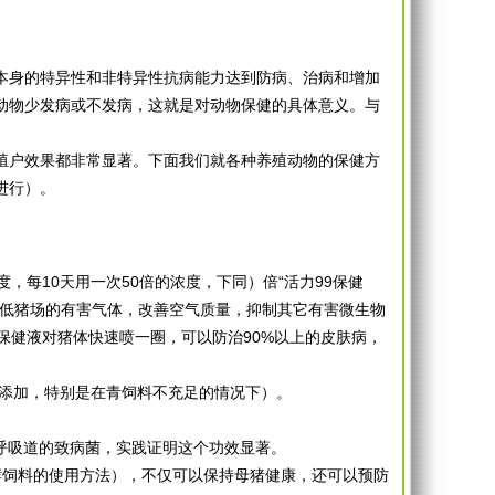
本身的特异性和非特异性抗病能力达到防病、治病和增加
动物少发病或不发病，这就是对动物保健的具体意义。与
殖户效果都非常显著。下面我们就各种养殖动物的保健方
进行）。
度，每10天用一次50倍的浓度，下同）倍“活力99保健
降低猪场的有害气体，改善空气质量，抑制其它有害微生物
保健液对猪体快速喷一圈，可以防治90%以上的皮肤病，
再添加，特别是在青饲料不充足的情况下）。
净化呼吸道的致病菌，实践证明这个功效显著。
酵饲料的使用方法），不仅可以保持母猪健康，还可以预防