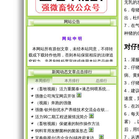
无乳的
6．母
出，杜
网站公告
7．在
种猪的
网 站 申 明
对仔
本网站所有原创文章，未经本站同意，不得转
载或下载转作他用，否则本站保留相应的法律追
究权力，非盈利性科普宣传或使用本站产品的养
1．灌
殖户除外。 经本站允许需转载本站原创文章
2．仔
的，请注明出处。
新闻动态文章点击排行
病、黄
每篇文章下面的网友评论只显示5条，要想看全
本周排行
本月排行
总排行
部评论，请点击网友评论框右上角的“更多”
3．仔
（畜牧视频）活力重菌泰+液态饲喂系统...
4．建
徨耧豚蝽-桎梓羼觇?觐眈箅圉梃
徨耧豚蝽-桎梓羼觇?觐眈箅圉梃
强微公司淘宝网店开张
速度，
（视频）奔跑的强微
5．在
强微-钦州创优水产养殖技术交流会在钦...
6．每
活力99二期工程进展情况简介
雾），
（畜牧视频）保健液的制作操作方法
后，用
饲料常用发酵菌种的菌落形态
7．从
宜春电视台\市企业办\镇政府来访...