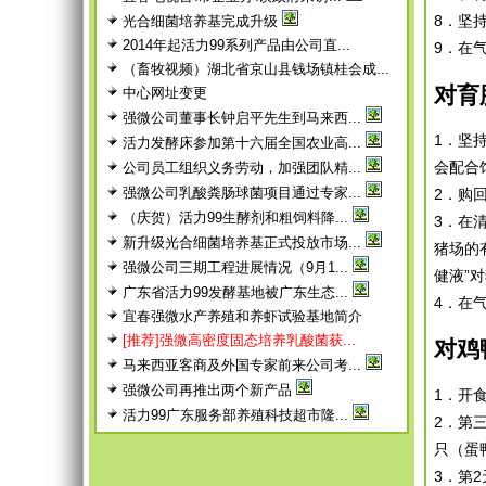
8．坚
光合细菌培养基完成升级
2014年起活力99系列产品由公司直...
9．在
（畜牧视频）湖北省京山县钱场镇桂会成...
对育
中心网址变更
强微公司董事长钟启平先生到马来西...
1．坚
活力发酵床参加第十六届全国农业高...
会配合
公司员工组织义务劳动，加强团队精...
强微公司乳酸粪肠球菌项目通过专家...
2．购
（庆贺）活力99生酵剂和粗饲料降...
3．在
新升级光合细菌培养基正式投放市场...
猪场的
强微公司三期工程进展情况（9月1...
健液”
广东省活力99发酵基地被广东生态...
4．在
宜春强微水产养殖和养虾试验基地简介
[推荐]强微高密度固态培养乳酸菌获...
对鸡
马来西亚客商及外国专家前来公司考...
强微公司再推出两个新产品
1．开
活力99广东服务部养殖科技超市隆...
2．第三
只（蛋
3．第