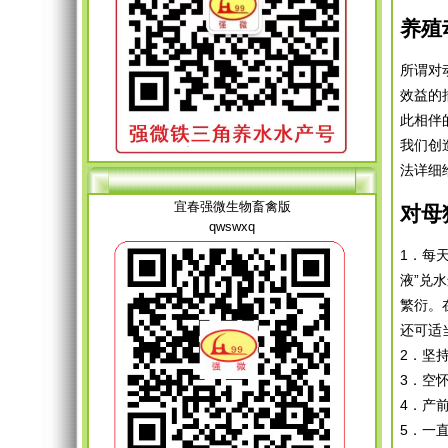
养殖
所谓对
效益的
此相伴
我们创
法详细
宜春强微生物畜禽版
对母
qwswxq
1．每
液”兑
繁衍。
还可适
2．坚
3．空
4．产
5．一