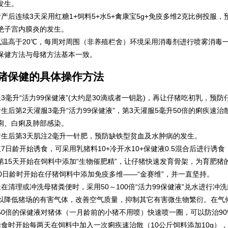
发生。
猪产后连续3天采用红糖1+饲料5+水5+禽康宝5g+免疫多维2克比例投
绝子宫内膜炎的发生。
气温高于20℃，每周对周围（非养殖栏舍）环境采用消毒剂进行喷雾消毒
保健方法与母猪方法基本一致。
猪保健的具体操作方法
服3毫升“活力99保健液”(大约是30滴或者一钥匙)，再让仔猪吃初乳，预
猪生后第2天灌服3毫升“活力99保健液”，第3天灌服5毫升50倍的痢疾速
痢、白痢及肺部感染。
猪生后第3天肌注2毫升一针肥，预防缺铁型贫血及水肿病的发生。
议7日龄开始诱食，可采用乳猪料10+冷开水10+保健液0.5混合后进行
第15天开始在饲料中添加“生物催肥精”，让仔猪快速发育骨架，为育肥猪
20日龄时开始在仔猪饲料中添加免疫多维——“金赛维”，并一直坚持。
天在清理或冲洗母猪粪便时，采用50～100倍“活力99保健液”兑水进行
以降低猪场的有害气体，改善空气质量，抑制其它有害微生物繁衍。在气
50倍的保健液对猪体（一月龄前的小猪不用喷）快速喷一圈，可以防治9
诱食时开始每两天在饲料中加入一次痢疾速治散（10公斤饲料添加10g）