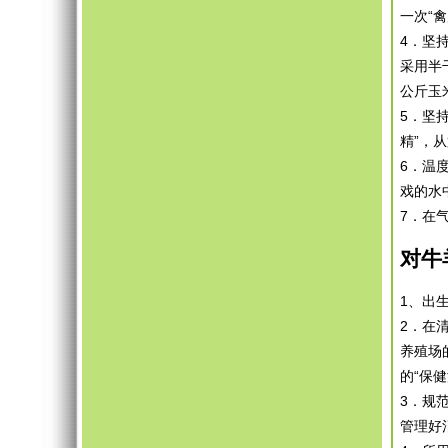
一次“禽
4．坚
采用半
公斤玉
5．坚
精”，
6．温
戏的水
7．在
对牛
1、出
2．在
养殖场
的“保
3．规
管理好