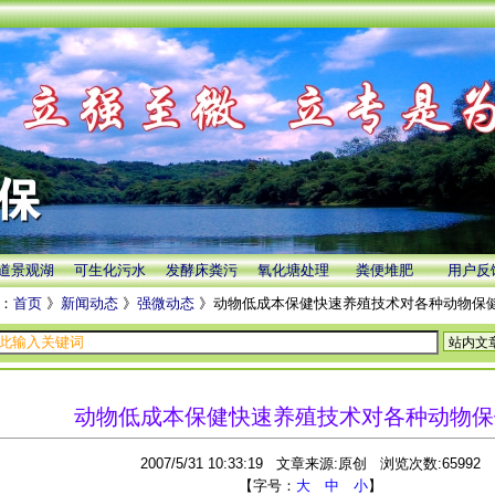
道景观湖
可生化污水
发酵床粪污
氧化塘处理
粪便堆肥
用户反
：
首页
》
新闻动态
》
强微动态
》动物低成本保健快速养殖技术对各种动物保
动物低成本保健快速养殖技术对各种动物保
2007/5/31 10:33:19 文章来源:原创 浏览次数:65992
【字号：
大
中
小
】