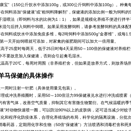
康宝”（150公斤饮水中添加100g，或300公斤饲料中添加100g）。种禽
持在饲料添加“保健液”或“粗饲料降解剂”，保健液的添加比例一般为饲料的5
干湿喂法（即饲料与水的比例为1：1），如果是规模化养殖不便进行拌半
米混匀后拌入饲料中饲喂。如果采用发酵饲料，请参考发酵饲料的具体配
持在饲料或饮水中添加免疫多维，每2吨饲料中添加500g“金赛维”，或每1.
从第一天开始饲喂就可添加，对家禽的催肥期间可以加大一倍用量。
度高于25度时每两天，低于25日时每4天采用50～100倍的保健液对养
中不要故意加入保健液，否则会引起禽毛湿水。
气温高于20℃，每周对周围（非养殖栏舍，但如果是放养方式，则放养场
羊马保健的具体操作
生一周时注射一针肥（具体使用量见包装）。
清理或冲洗养殖圈时，采用50～100倍活力99保健液兑水进行冲洗或喷
的有害气体，改善空气质量，抑制其它有害微生物繁衍。在气候温暖的季
健液”对动物快速喷一圈，可以防治90%以上的皮肤病，还可适当减少对蚊
范化和程序化防疫体系，合理化养殖场的布局，科学化的隔离设施，分批
消毒药器，定期用化学和生物（50倍“保健液”）方法喷洒和消毒栏舍和死