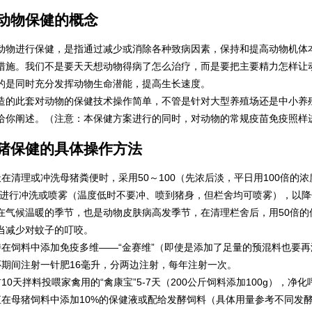
动物保健的概念
动物进行保健，是指通过减少或消除各种致病因素，保持和提高动物机体
措施。我们不是要天天想动物得病了怎么治疗，而是要把主要精力怎样让
的是同时充分发挥动物生命潜能，提高生长速度。
造的此套对动物的保健技术操作简单，不管是针对大型养殖场还是中小养
给你阐述。（注意：本保健方案进行的同时，对动物的常规疫苗免疫照样
猪保健的具体操作方法
天在清理或冲洗母猪粪便时，采用50～100（先浓后淡，平日用100倍的浓
水进行冲洗或喷雾（温度低时不要冲、喷到猪身，但栏舍均可喷雾），以
在气候温暖的季节，也是动物皮肤病高发季节，在清理栏舍后，用50倍的
当减少对蚊子的叮咬。
持在饲料中添加免疫多维——“金赛维”（即使是添加了足量的预混料也要
怀期间注射一针肥16毫升，分两边注射，每年注射一次。
前10天拌料投喂家禽用的“禽康宝”5-7天（200公斤饲料添加100g），
直在母猪饲料中添加10%的保健液或配给发酵饲料（具体用量参考不同发