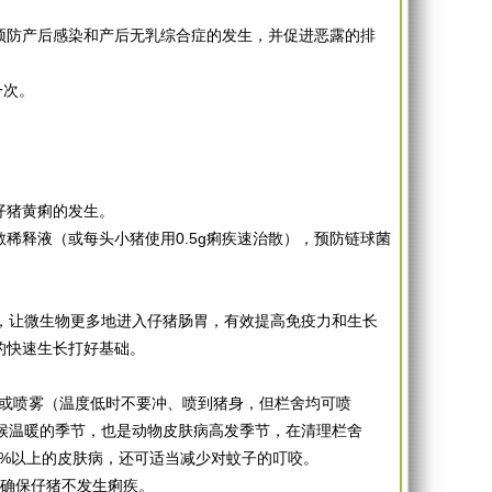
服，预防产后感染和产后无乳综合症的发生，并促进恶露的排
一次。
防仔猪黄痢的发生。
治散稀释液（或每头小猪使用0.5g痢疾速治散），预防链球菌
诱食，让微生物更多地进入仔猪肠胃，有效提高免疫力和生长
的快速生长打好基础。
冲洗或喷雾（温度低时不要冲、喷到猪身，但栏舍均可喷
候温暖的季节，也是动物皮肤病高发季节，在清理栏舍
0%以上的皮肤病，还可适当减少对蚊子的叮咬。
，确保仔猪不发生痢疾。