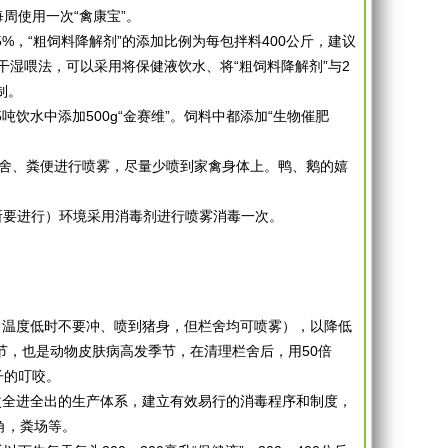
每周使用一次“禽康宝”。
%，“粗饲料降解剂”的添加比例为每包拌料400公斤，建议
干湿喂法，可以采用将保健液饮水、将“粗饲料降解剂”与2
制。
5吨饮水中添加500g“金赛维”。饲料中都添加“生物催肥
殖栏舍、粪便进行喷雾，尽量少喷到家禽身体上。鸭、鹅的嬉
所要进行）环境采用消毒剂进行喷雾消毒一次。
雾（温度低时不要冲、喷到猪身，但栏舍均可喷雾），以降低
节，也是动物皮肤病高发季节，在清理栏舍后，用50倍
子的叮咬。
次全进全出的生产体系，建立有效易行的消毒程序和制度，
角，粪场等。