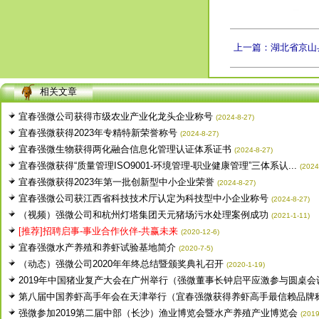
上一篇：湖北省京山
相关文章
宜春强微公司获得市级农业产业化龙头企业称号
(2024-8-27)
宜春强微获得2023年专精特新荣誉称号
(2024-8-27)
宜春强微生物获得两化融合信息化管理认证体系证书
(2024-8-27)
宜春强微获得“质量管理ISO9001-环境管理-职业健康管理”三体系认...
(2024
宜春强微获得2023年第一批创新型中小企业荣誉
(2024-8-27)
宜春强微公司获江西省科技技术厅认定为科技型中小企业称号
(2024-8-27)
（视频）强微公司和杭州灯塔集团天元猪场污水处理案例成功
(2021-1-11)
[推荐]招聘启事-事业合作伙伴-共赢未来
(2020-12-6)
宜春强微水产养殖和养虾试验基地简介
(2020-7-5)
（动态）强微公司2020年年终总结暨颁奖典礼召开
(2020-1-19)
2019年中国猪业复产大会在广州举行（强微董事长钟启平应激参与圆桌会议.
第八届中国养虾高手年会在天津举行（宜春强微获得养虾高手最信赖品牌
强微参加2019第二届中部（长沙）渔业博览会暨水产养殖产业博览会
(2019