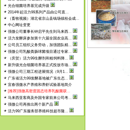
光合细菌培养基完成升级
2014年起活力99系列产品由公司直...
（畜牧视频）湖北省京山县钱场镇桂会成...
中心网址变更
强微公司董事长钟启平先生到马来西...
活力发酵床参加第十六届全国农业高...
公司员工组织义务劳动，加强团队精...
强微公司乳酸粪肠球菌项目通过专家...
（庆贺）活力99生酵剂和粗饲料降...
新升级光合细菌培养基正式投放市场...
强微公司三期工程进展情况（9月1...
广东省活力99发酵基地被广东生态...
宜春强微水产养殖和养虾试验基地简介
[推荐]强微高密度固态培养乳酸菌获...
马来西亚客商及外国专家前来公司考...
强微公司再推出两个新产品
活力99广东服务部养殖科技超市隆...