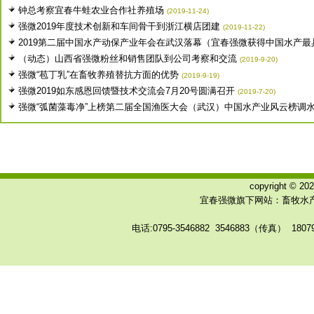
钟总考察宜春牛蛙农业合作社养殖场
(2019-11-24)
强微2019年度技术创新和车间骨干到浙江横店团建
(2019-11-22)
2019第二届中国水产动保产业年会在武汉落幕（宜春强微获得中国水产最具.
（动态）山西省强微粉丝和销售团队到公司考察和交流
(2019-9-20)
强微“苞丁乳”在畜牧养殖替抗方面的优势
(2019-9-19)
强微2019如东感恩回馈暨技术交流会7月20号圆满召开
(2019-7-20)
强微“弧菌藻毒净”上榜第二届全国渔医大会（武汉）中国水产业风云榜调水类
copyright © 
宜春强微旗下网站：畜牧水产
电话:0795-3546882 3546883（传真） 180