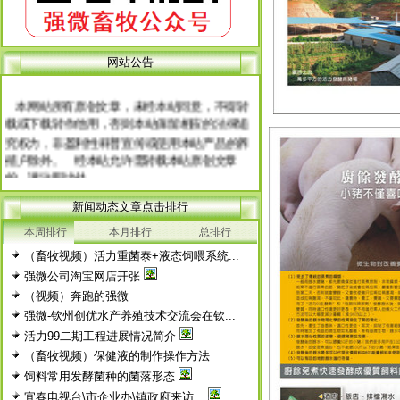
网站公告
网 站 申 明
本网站所有原创文章，未经本站同意，不得转
载或下载转作他用，否则本站保留相应的法律追
究权力，非盈利性科普宣传或使用本站产品的养
殖户除外。 经本站允许需转载本站原创文章
的，请注明出处。
每篇文章下面的网友评论只显示5条，要想看全
部评论，请点击网友评论框右上角的“更多”
新闻动态文章点击排行
徨耧豚蝽-桎梓羼觇?觐眈箅圉梃
徨耧豚蝽-桎梓羼觇?觐眈箅圉梃
本周排行
本月排行
总排行
（畜牧视频）活力重菌泰+液态饲喂系统...
强微公司淘宝网店开张
（视频）奔跑的强微
强微-钦州创优水产养殖技术交流会在钦...
活力99二期工程进展情况简介
（畜牧视频）保健液的制作操作方法
饲料常用发酵菌种的菌落形态
宜春电视台\市企业办\镇政府来访...