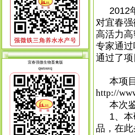
2012
对宜春强
高活力高
专家通过
通过了项
宜春强微生物畜禽版
qwswxq
本项目
http://ww
本次鉴
1、本研
品，在此