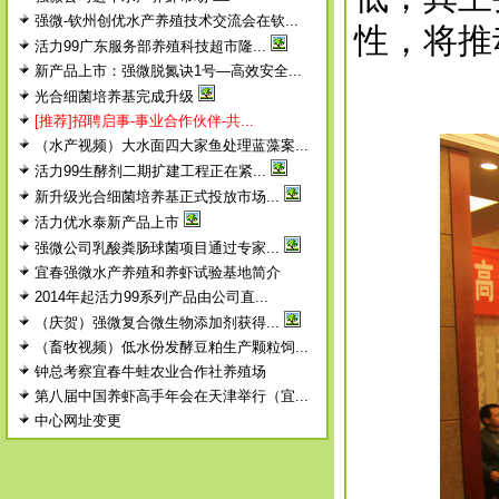
强微-钦州创优水产养殖技术交流会在钦...
性，将推
活力99广东服务部养殖科技超市隆...
新产品上市：强微脱氮诀1号—高效安全...
光合细菌培养基完成升级
[推荐]招聘启事-事业合作伙伴-共...
（水产视频）大水面四大家鱼处理蓝藻案...
活力99生酵剂二期扩建工程正在紧...
新升级光合细菌培养基正式投放市场...
活力优水泰新产品上市
强微公司乳酸粪肠球菌项目通过专家...
宜春强微水产养殖和养虾试验基地简介
2014年起活力99系列产品由公司直...
（庆贺）强微复合微生物添加剂获得...
（畜牧视频）低水份发酵豆粕生产颗粒饲...
钟总考察宜春牛蛙农业合作社养殖场
第八届中国养虾高手年会在天津举行（宜...
中心网址变更