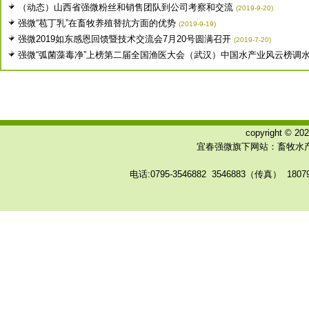
（动态）山西省强微粉丝和销售团队到公司考察和交流
(2019-9-20)
强微“苞丁乳”在畜牧养殖替抗方面的优势
(2019-9-19)
强微2019如东感恩回馈暨技术交流会7月20号圆满召开
(2019-7-20)
强微“弧菌藻毒净”上榜第二届全国渔医大会（武汉）中国水产业风云榜调水类
copyright © 
宜春强微旗下网站：畜牧水产
电话:0795-3546882 3546883（传真） 180