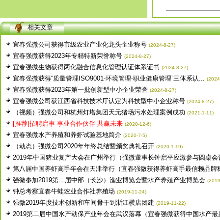
相关文章
宜春强微公司获得市级农业产业化龙头企业称号
(2024-8-27)
宜春强微获得2023年专精特新荣誉称号
(2024-8-27)
宜春强微生物获得两化融合信息化管理认证体系证书
(2024-8-27)
宜春强微获得“质量管理ISO9001-环境管理-职业健康管理”三体系认...
(2024
宜春强微获得2023年第一批创新型中小企业荣誉
(2024-8-27)
宜春强微公司获江西省科技技术厅认定为科技型中小企业称号
(2024-8-27)
（视频）强微公司和杭州灯塔集团天元猪场污水处理案例成功
(2021-1-11)
[推荐]招聘启事-事业合作伙伴-共赢未来
(2020-12-6)
宜春强微水产养殖和养虾试验基地简介
(2020-7-5)
（动态）强微公司2020年年终总结暨颁奖典礼召开
(2020-1-19)
2019年中国猪业复产大会在广州举行（强微董事长钟启平应激参与圆桌会议.
第八届中国养虾高手年会在天津举行（宜春强微获得养虾高手最信赖品牌
强微参加2019第二届中部（长沙）渔业博览会暨水产养殖产业博览会
(2019
钟总考察宜春牛蛙农业合作社养殖场
(2019-11-24)
强微2019年度技术创新和车间骨干到浙江横店团建
(2019-11-22)
2019第二届中国水产动保产业年会在武汉落幕（宜春强微获得中国水产最具.