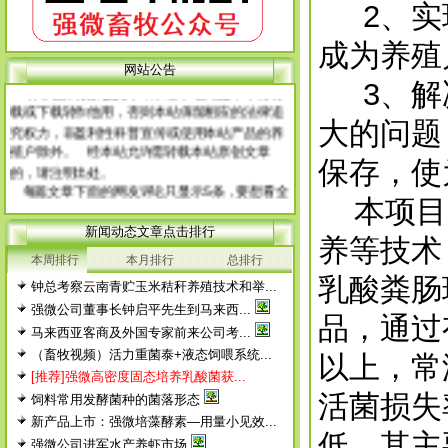
2、实现
成为养殖
网 站 申 明
网站公告
本网站所有原创文章，未经本站同意，不得转
3、解决
载或下载转作他用，否则本站保留相应的法律追
究权力，非盈利性科普宣传或使用本站产品的养
大的问题
殖户除外。 经本站允许需转载本站原创文章
的，请注明出处。
保存，使
每篇文章下面的网友评论只显示5条，要想看全
本项目采
部评论，请点击网友评论框右上角的“更多”
新闻动态文章点击排行
徨耧豚蝽-桎梓羼觇?觐眈箅圉梃
徨耧豚蝽-桎梓羼觇?觐眈箅圉梃
养等技术
本周排行
本月排行
总排行
乳酸粪肠
钟总考察云南青贮玉米秸秆养殖技术和举...
强微公司董事长钟启平先生到马来西...
品，通过
马来西亚客商及外国专家前来公司考...
（畜牧视频）活力重菌泰+液态饲喂系统...
以上，常
[推荐]强微高密度固态培养乳酸菌获...
活菌损失
饲料常用发酵菌种的菌落形态
新产品上市：强微培藻酵素—用量小见效...
低，其主
强微公司进军水产养虾市场