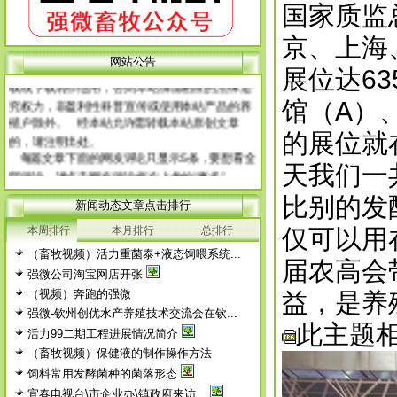
国家质监
网 站 申 明
京、上海
本网站所有原创文章，未经本站同意，不得转
网站公告
展位达6
载或下载转作他用，否则本站保留相应的法律追
究权力，非盈利性科普宣传或使用本站产品的养
馆（A）
殖户除外。 经本站允许需转载本站原创文章
的，请注明出处。
的展位就
每篇文章下面的网友评论只显示5条，要想看全
部评论，请点击网友评论框右上角的“更多”
天我们一
徨耧豚蝽-桎梓羼觇?觐眈箅圉梃
徨耧豚蝽-桎梓羼觇?觐眈箅圉梃
比别的发
新闻动态文章点击排行
本周排行
本月排行
总排行
仅可以用
（畜牧视频）活力重菌泰+液态饲喂系统...
届农高会
强微公司淘宝网店开张
（视频）奔跑的强微
益，是养
强微-钦州创优水产养殖技术交流会在钦...
此主题相
活力99二期工程进展情况简介
（畜牧视频）保健液的制作操作方法
饲料常用发酵菌种的菌落形态
宜春电视台\市企业办\镇政府来访...