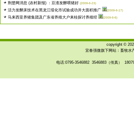
荆楚网消息 (农村新报) ：豆渣发酵喂猪好
(2009-6-23)
活力发酵床技术在黑龙江绥化市试验成功并大面积推广
(2009-6-17)
马来西亚养猪集团及广东省养殖大户来桂探讨养殖经
(2009-6-6)
copyright © 
宜春强微旗下网站：畜牧水产
电话:0795-3546882 3546883（传真） 180