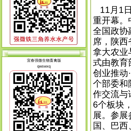
11月
重开幕。
全国政协
席，陕西
拿大农业
式由教育
宜春强微生物畜禽版
qwswxq
创业推动
个部委和
作交流与
6个板块
展。参展
国、巴西