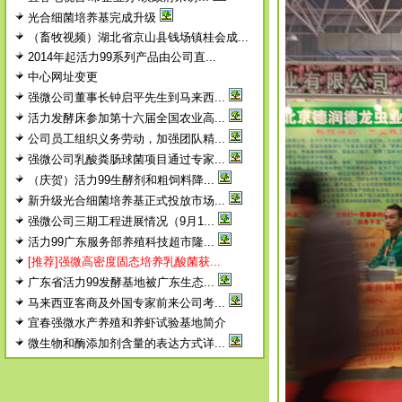
光合细菌培养基完成升级
（畜牧视频）湖北省京山县钱场镇桂会成...
2014年起活力99系列产品由公司直...
中心网址变更
强微公司董事长钟启平先生到马来西...
活力发酵床参加第十六届全国农业高...
公司员工组织义务劳动，加强团队精...
强微公司乳酸粪肠球菌项目通过专家...
（庆贺）活力99生酵剂和粗饲料降...
新升级光合细菌培养基正式投放市场...
强微公司三期工程进展情况（9月1...
活力99广东服务部养殖科技超市隆...
[推荐]强微高密度固态培养乳酸菌获...
广东省活力99发酵基地被广东生态...
马来西亚客商及外国专家前来公司考...
宜春强微水产养殖和养虾试验基地简介
微生物和酶添加剂含量的表达方式详...