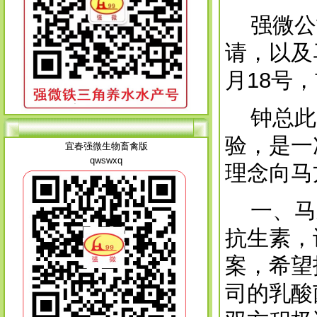
强微公司
请，以及
月18号
钟总此次
验，是一
宜春强微生物畜禽版
qwswxq
理念向马
一、马来
抗生素，
案，希望
司的乳酸