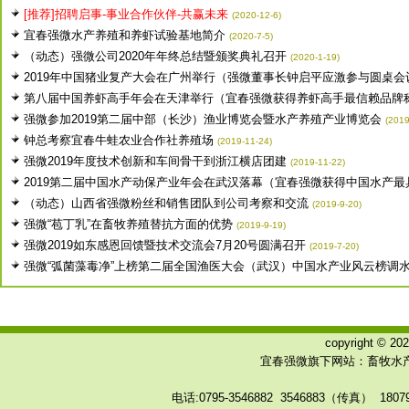
[推荐]招聘启事-事业合作伙伴-共赢未来
(2020-12-6)
宜春强微水产养殖和养虾试验基地简介
(2020-7-5)
（动态）强微公司2020年年终总结暨颁奖典礼召开
(2020-1-19)
2019年中国猪业复产大会在广州举行（强微董事长钟启平应激参与圆桌会议.
第八届中国养虾高手年会在天津举行（宜春强微获得养虾高手最信赖品牌
强微参加2019第二届中部（长沙）渔业博览会暨水产养殖产业博览会
(2019
钟总考察宜春牛蛙农业合作社养殖场
(2019-11-24)
强微2019年度技术创新和车间骨干到浙江横店团建
(2019-11-22)
2019第二届中国水产动保产业年会在武汉落幕（宜春强微获得中国水产最具.
（动态）山西省强微粉丝和销售团队到公司考察和交流
(2019-9-20)
强微“苞丁乳”在畜牧养殖替抗方面的优势
(2019-9-19)
强微2019如东感恩回馈暨技术交流会7月20号圆满召开
(2019-7-20)
强微“弧菌藻毒净”上榜第二届全国渔医大会（武汉）中国水产业风云榜调水类
copyright © 
宜春强微旗下网站：畜牧水产
电话:0795-3546882 3546883（传真） 180