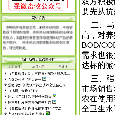
双方积极
要先从抗
网 站 申 明
网站公告
二、马来
本网站所有原创文章，未经本站同意，不得转
载或下载转作他用，否则本站保留相应的法律追
高，对养
究权力，非盈利性科普宣传或使用本站产品的养
殖户除外。 经本站允许需转载本站原创文章
BOD/
的，请注明出处。
每篇文章下面的网友评论只显示5条，要想看全
需求也很
部评论，请点击网友评论框右上角的“更多”
新闻动态文章点击排行
达标的微
徨耧豚蝽-桎梓羼觇?觐眈箅圉梃
徨耧豚蝽-桎梓羼觇?觐眈箅圉梃
本周排行
本月排行
总排行
（畜牧视频）活力重菌泰+液态饲喂系统...
三、强微
强微公司淘宝网店开张
强微-钦州创优水产养殖技术交流会在钦...
市场销售
（视频）奔跑的强微
农在使用
活力99二期工程进展情况简介
饲料常用发酵菌种的菌落形态
全卫生水
（畜牧视频）保健液的制作操作方法
光合细菌培养基完成升级