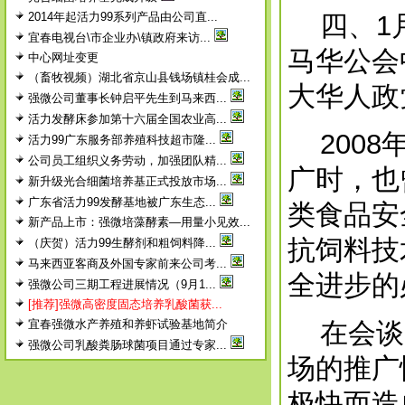
2014年起活力99系列产品由公司直...
四、1月
宜春电视台\市企业办\镇政府来访...
马华公会
中心网址变更
（畜牧视频）湖北省京山县钱场镇桂会成...
大华人政
强微公司董事长钟启平先生到马来西...
活力发酵床参加第十六届全国农业高...
2008
活力99广东服务部养殖科技超市隆...
公司员工组织义务劳动，加强团队精...
广时，也
新升级光合细菌培养基正式投放市场...
广东省活力99发酵基地被广东生态...
类食品安
新产品上市：强微培藻酵素—用量小见效...
抗饲料技
（庆贺）活力99生酵剂和粗饲料降...
马来西亚客商及外国专家前来公司考...
全进步的
强微公司三期工程进展情况（9月1...
[推荐]强微高密度固态培养乳酸菌获...
宜春强微水产养殖和养虾试验基地简介
在会谈中
强微公司乳酸粪肠球菌项目通过专家...
场的推广
极快而造