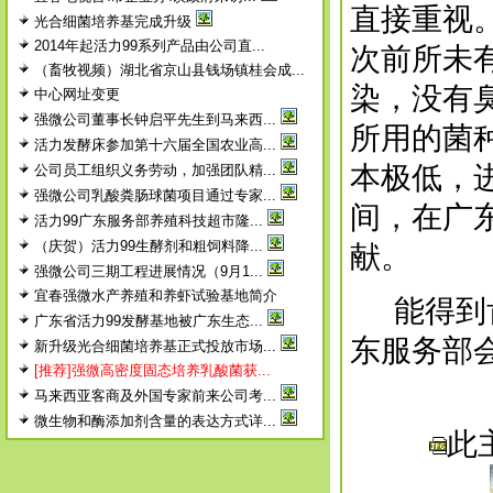
直接重视
光合细菌培养基完成升级
2014年起活力99系列产品由公司直...
次前所未
（畜牧视频）湖北省京山县钱场镇桂会成...
染，没有
中心网址变更
强微公司董事长钟启平先生到马来西...
所用的菌
活力发酵床参加第十六届全国农业高...
本极低，
公司员工组织义务劳动，加强团队精...
强微公司乳酸粪肠球菌项目通过专家...
间，在广
活力99广东服务部养殖科技超市隆...
（庆贺）活力99生酵剂和粗饲料降...
献。
强微公司三期工程进展情况（9月1...
宜春强微水产养殖和养虾试验基地简介
能得到肯
广东省活力99发酵基地被广东生态...
东服务部
新升级光合细菌培养基正式投放市场...
[推荐]强微高密度固态培养乳酸菌获...
马来西亚客商及外国专家前来公司考...
微生物和酶添加剂含量的表达方式详...
此