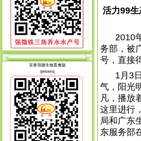
活力99
生
2010
务部，被
号，直接
宜春强微生物畜禽版
qwswxq
1月3日
气，阳光
凡，播放
这里进行
局和广东
东服务部