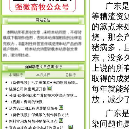
广东是个
等糟渣资
网 站 申 明
网站公告
的篜煮来
本网站所有原创文章，未经本站同意，不得转
载或下载转作他用，否则本站保留相应的法律追
烧，那会
究权力，非盈利性科普宣传或使用本站产品的养
猪病多，
殖户除外。 经本站允许需转载本站原创文章
的，请注明出处。
东，没多
每篇文章下面的网友评论只显示5条，要想看全
部评论，请点击网友评论框右上角的“更多”
上说的所
新闻动态文章点击排行
徨耧豚蝽-桎梓羼觇?觐眈箅圉梃
徨耧豚蝽-桎梓羼觇?觐眈箅圉梃
本周排行
本月排行
总排行
取得的成
（畜牧视频）活力重菌泰+液态饲喂系统...
每年就能
强微公司淘宝网店开张
强微-钦州创优水产养殖技术交流会在钦...
放，减少
（视频）奔跑的强微
活力99二期工程进展情况简介
广东是个
（畜牧视频）保健液的制作操作方法
饲料常用发酵菌种的菌落形态
染问题也
宜春电视台\市企业办\镇政府来访...