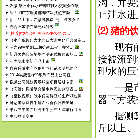
沟，并要
强微-钦州创优水产养殖技术交流会在钦...
止洼水进
活力99广东服务部养殖科技超市隆...
新产品上市：强微脱氮诀1号—高效安全...
光合细菌培养基完成升级
⑵
猪的
[推荐]招聘启事-事业合作伙伴-共...
（水产视频）大水面四大家鱼处理蓝藻案...
现有的
活力99生酵剂二期扩建工程正在紧...
新升级光合细菌培养基正式投放市场...
接被流到
活力优水泰新产品上市
宜春强微水产养殖和养虾试验基地简介
理水的压
2014年起活力99系列产品由公司直...
强微公司乳酸粪肠球菌项目通过专家...
一是市
（庆贺）强微复合微生物添加剂获得...
（畜牧视频）低水份发酵豆粕生产颗粒饲...
器下方装
钟总考察宜春牛蛙农业合作社养殖场
第八届中国养虾高手年会在天津举行（宜...
据测算，
中心网址变更
斤以上。