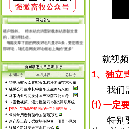
网 站 申 明
本网站所有原创文章，未经本站同意，不得转
载或下载转作他用，否则本站保留相应的法律追
网站公告
究权力，非盈利性科普宣传或使用本站产品的养
殖户除外。 经本站允许需转载本站原创文章
的，请注明出处。
每篇文章下面的网友评论只显示5条，要想看全
部评论，请点击网友评论框右上角的“更多”
徨耧豚蝽-桎梓羼觇?觐眈箅圉梃
徨耧豚蝽-桎梓羼觇?觐眈箅圉梃
就视频
新闻动态文章点击排行
1
、独立
本周排行
本月排行
总排行
钟总考察云南青贮玉米秸秆养殖技术和举...
我们需
强微公司董事长钟启平先生到马来西...
马来西亚客商及外国专家前来公司考...
（畜牧视频）活力重菌泰+液态饲喂系统...
⑴
一定
[推荐]强微高密度固态培养乳酸菌获...
饲料常用发酵菌种的菌落形态
特别要
新产品上市：强微培藻酵素—用量小见效...
强微公司进军水产养虾市场