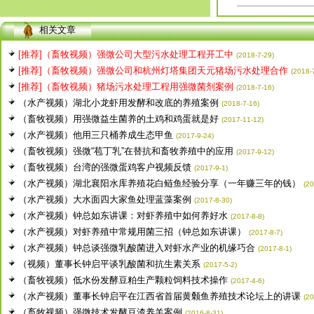
相关文章
[推荐]（畜牧视频）强微公司大型污水处理工程开工中
(2018-7-29)
[推荐]（畜牧视频）强微公司和杭州灯塔集团天元猪场污水处理合作
(2018-
[推荐]（畜牧视频）猪场污水处理工程用强微菌剂案例
(2018-7-16)
（水产视频）湖北小龙虾用发酵和改底的养殖案例
(2018-7-16)
（畜牧视频）用强微益生菌养的土鸡和鸡蛋就是好
(2017-11-12)
（水产视频）他用三只桶养成生态甲鱼
(2017-9-24)
（畜牧视频）强微“苞丁乳”在替抗和畜牧养殖中的应用
(2017-9-12)
（畜牧视频）台湾的强微蛋鸡客户视频反馈
(2017-9-1)
（水产视频）湖北襄阳水库养殖花白鲢鱼经验分享（一年赚三年的钱）
(20
（水产视频）大水面四大家鱼处理蓝藻案例
(2017-8-30)
（水产视频）钟总如东讲课：对虾养殖中如何养好水
(2017-8-8)
（水产视频）对虾养殖中常规用菌三招（钟总如东讲课）
(2017-8-7)
（水产视频）钟总谈强微乳酸菌进入对虾水产业的机缘巧合
(2017-8-1)
（视频）董事长钟启平谈乳酸菌和抗生素关系
(2017-5-2)
（畜牧视频）低水份发酵豆粕生产颗粒饲料技术操作
(2017-4-6)
（水产视频）董事长钟启平在江西省首届黄颡鱼养殖技术论坛上的讲课
(20
（畜牧视频）强微技术发酵豆渣养羊案例
(2016-8-31)