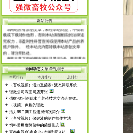
网 站 申 明
网站公告
本网站所有原创文章，未经本站同意，不得转
载或下载转作他用，否则本站保留相应的法律追
究权力，非盈利性科普宣传或使用本站产品的养
殖户除外。 经本站允许需转载本站原创文章
的，请注明出处。
每篇文章下面的网友评论只显示5条，要想看全
部评论，请点击网友评论框右上角的“更多”
新闻动态文章点击排行
徨耧豚蝽-桎梓羼觇?觐眈箅圉梃
徨耧豚蝽-桎梓羼觇?觐眈箅圉梃
本周排行
本月排行
总排行
（畜牧视频）活力重菌泰+液态饲喂系统...
强微公司淘宝网店开张
强微-钦州创优水产养殖技术交流会在钦...
（视频）奔跑的强微
活力99二期工程进展情况简介
（畜牧视频）保健液的制作操作方法
饲料常用发酵菌种的菌落形态
宜春电视台\市企业办\镇政府来访...