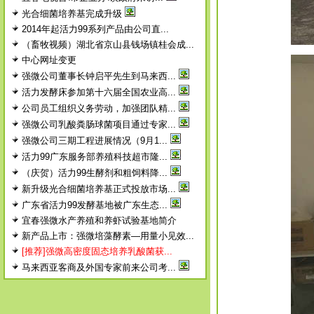
光合细菌培养基完成升级
2014年起活力99系列产品由公司直...
（畜牧视频）湖北省京山县钱场镇桂会成...
中心网址变更
强微公司董事长钟启平先生到马来西...
活力发酵床参加第十六届全国农业高...
公司员工组织义务劳动，加强团队精...
强微公司乳酸粪肠球菌项目通过专家...
强微公司三期工程进展情况（9月1...
活力99广东服务部养殖科技超市隆...
（庆贺）活力99生酵剂和粗饲料降...
新升级光合细菌培养基正式投放市场...
广东省活力99发酵基地被广东生态...
宜春强微水产养殖和养虾试验基地简介
新产品上市：强微培藻酵素—用量小见效...
[推荐]强微高密度固态培养乳酸菌获...
马来西亚客商及外国专家前来公司考...