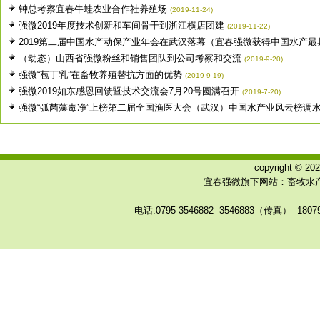
钟总考察宜春牛蛙农业合作社养殖场
(2019-11-24)
强微2019年度技术创新和车间骨干到浙江横店团建
(2019-11-22)
2019第二届中国水产动保产业年会在武汉落幕（宜春强微获得中国水产最具.
（动态）山西省强微粉丝和销售团队到公司考察和交流
(2019-9-20)
强微“苞丁乳”在畜牧养殖替抗方面的优势
(2019-9-19)
强微2019如东感恩回馈暨技术交流会7月20号圆满召开
(2019-7-20)
强微“弧菌藻毒净”上榜第二届全国渔医大会（武汉）中国水产业风云榜调水类
copyright © 
宜春强微旗下网站：畜牧水产
电话:0795-3546882 3546883（传真） 180