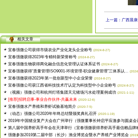
上一篇：广西晨康
相关文章
宜春强微公司获得市级农业产业化龙头企业称号
(2024-8-27)
宜春强微获得2023年专精特新荣誉称号
(2024-8-27)
宜春强微生物获得两化融合信息化管理认证体系证书
(2024-8-27)
宜春强微获得“质量管理ISO9001-环境管理-职业健康管理”三体系认...
(2024
宜春强微获得2023年第一批创新型中小企业荣誉
(2024-8-27)
宜春强微公司获江西省科技技术厅认定为科技型中小企业称号
(2024-8-27)
（视频）强微公司和杭州灯塔集团天元猪场污水处理案例成功
(2021-1-11)
[推荐]招聘启事-事业合作伙伴-共赢未来
(2020-12-6)
宜春强微水产养殖和养虾试验基地简介
(2020-7-5)
（动态）强微公司2020年年终总结暨颁奖典礼召开
(2020-1-19)
2019年中国猪业复产大会在广州举行（强微董事长钟启平应激参与圆桌会议.
第八届中国养虾高手年会在天津举行（宜春强微获得养虾高手最信赖品牌
强微参加2019第二届中部（长沙）渔业博览会暨水产养殖产业博览会
(2019