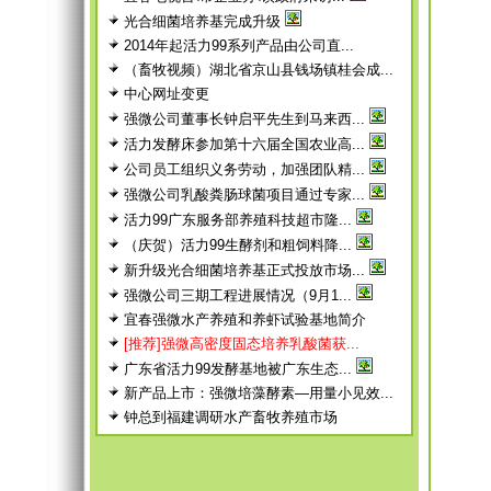
光合细菌培养基完成升级
2014年起活力99系列产品由公司直...
（畜牧视频）湖北省京山县钱场镇桂会成...
中心网址变更
强微公司董事长钟启平先生到马来西...
活力发酵床参加第十六届全国农业高...
公司员工组织义务劳动，加强团队精...
强微公司乳酸粪肠球菌项目通过专家...
活力99广东服务部养殖科技超市隆...
（庆贺）活力99生酵剂和粗饲料降...
新升级光合细菌培养基正式投放市场...
强微公司三期工程进展情况（9月1...
宜春强微水产养殖和养虾试验基地简介
[推荐]强微高密度固态培养乳酸菌获...
广东省活力99发酵基地被广东生态...
新产品上市：强微培藻酵素—用量小见效...
钟总到福建调研水产畜牧养殖市场