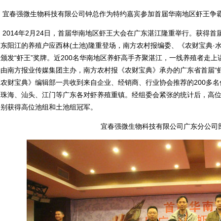
春强微生物科技有限公司钟总作为特约嘉宾参加首届华南地区虾王争
014年2月24日，首届华南地区虾王大会在广东湛江隆重举行。获得首届
广东阳江的养殖户应西林(土池)隆重登场，南方农村报编委、《农财宝典·
颁发“虾王”奖牌。近200名华南地区养虾高手齐聚湛江，一线养殖者走
南方报业传媒集团主办，南方农村报《农财宝典》承办的广东省首届“虾
《农财宝典》编辑部一共收到来自企业、经销商、行业协会推荐的200多
、珠海、汕头、江门等广东各对虾养殖重镇。经组委会紧张的统计后，高
分别获得高位池组和土池组冠军。
宜春强微生物科技有限公司广东分公司