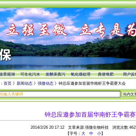
道景观湖
可生化污水
发酵床粪污
氧化塘处理
粪便堆肥
用户反
：
首页
》
新闻动态
》
强微动态
》钟总应邀参加首届华南虾王争霸赛大会
钟总应邀参加首届华南虾王争霸赛
2014/2/26 20:17:12 文章来源:强微生物科技 浏览次数:462
【字号：
大
中
小
】