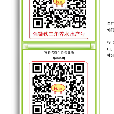
宜
2
自
他们
由
报
山
宜春强微生物畜禽版
林
qwswxq