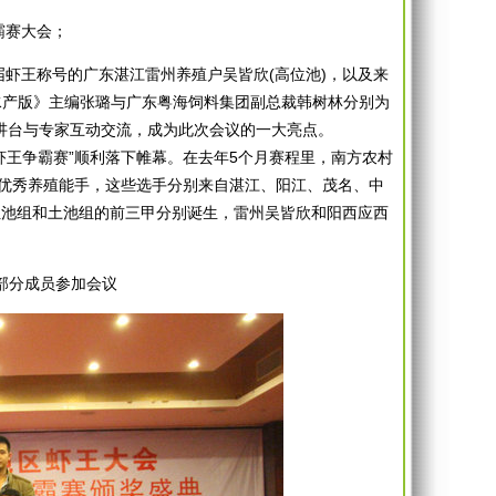
霸赛大会；
虾王称号的广东湛江雷州养殖户吴皆欣(高位池)，以及来
水产版》主编张璐与广东粤海饲料集团副总裁韩树林分别为
上讲台与专家互动交流，成为此次会议的一大亮点。
王争霸赛”顺利落下帷幕。在去年5个月赛程里，南方农村
名优秀养殖能手，这些选手分别来自湛江、阳江、茂名、中
位池组和土池组的前三甲分别诞生，雷州吴皆欣和阳西应西
部分成员参加会议