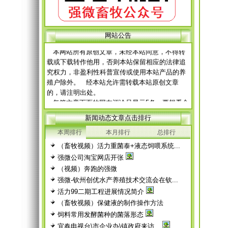
网 站 申 明
网站公告
本网站所有原创文章，未经本站同意，不得转
载或下载转作他用，否则本站保留相应的法律追
究权力，非盈利性科普宣传或使用本站产品的养
殖户除外。 经本站允许需转载本站原创文章
的，请注明出处。
每篇文章下面的网友评论只显示5条，要想看全
部评论，请点击网友评论框右上角的“更多”
徨耧豚蝽-桎梓羼觇?觐眈箅圉梃
徨耧豚蝽-桎梓羼觇?觐眈箅圉梃
新闻动态文章点击排行
本周排行
本月排行
总排行
（畜牧视频）活力重菌泰+液态饲喂系统...
强微公司淘宝网店开张
（视频）奔跑的强微
强微-钦州创优水产养殖技术交流会在钦...
活力99二期工程进展情况简介
（畜牧视频）保健液的制作操作方法
饲料常用发酵菌种的菌落形态
宜春电视台\市企业办\镇政府来访...