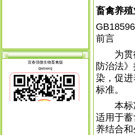
畜禽养殖
GB18596
前言
为贯彻
宜春强微生物畜禽版
防治法》
qwswxq
染，促进
标准。
本标准
适用于蓄
养结合和