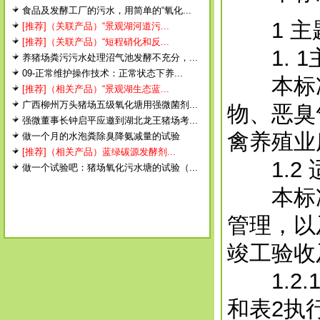
食品及发酵工厂的污水，用简单的“氧化...
1 主
[推荐]（关联产品）“景观湖河道污...
[推荐]（关联产品）“短程硝化和反...
1. 1
养猪场粪污污水处理沼气池发酵不充分，...
09-正常维护操作技术：正常状态下养...
本标准
[推荐]（相关产品）“景观湖生态蓝...
广西柳州万头猪场五级氧化塘用强微菌剂...
物、恶臭
强微董事长钟启平应邀到湖北龙王猪场考...
禽养殖业
做一个月的水泡粪除臭降氨减量的试验
[推荐]（相关产品）蓝绿碳源发酵剂...
1.2 
做一个试验吧：猪场氧化污水塘的试验（...
本标准
管理，以
竣工验收
1.2.
和表2执