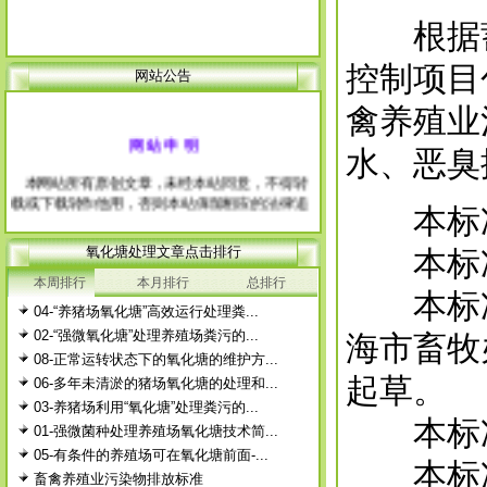
根据蓄
控制项目
网站公告
禽养殖业
网 站 申 明
水、恶臭
本网站所有原创文章，未经本站同意，不得转
载或下载转作他用，否则本站保留相应的法律追
本标准
究权力，非盈利性科普宣传或使用本站产品的养
殖户除外。 经本站允许需转载本站原创文章
氧化塘处理文章点击排行
本标准
的，请注明出处。
本周排行
本月排行
总排行
每篇文章下面的网友评论只显示5条，要想看全
本标准
部评论，请点击网友评论框右上角的“更多”
04-“养猪场氧化塘”高效运行处理粪...
02-“强微氧化塘”处理养殖场粪污的...
海市畜牧
徨耧豚蝽-桎梓羼觇?觐眈箅圉梃
徨耧豚蝽-桎梓羼觇?觐眈箅圉梃
08-正常运转状态下的氧化塘的维护方...
起草。
06-多年未清淤的猪场氧化塘的处理和...
03-养猪场利用“氧化塘”处理粪污的...
本标准由
01-强微菌种处理养殖场氧化塘技术简...
05-有条件的养殖场可在氧化塘前面-...
本标准
畜禽养殖业污染物排放标准