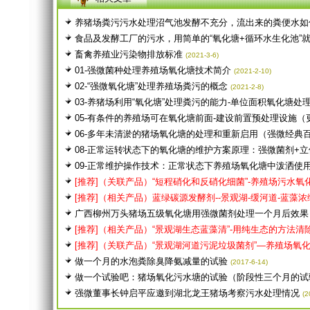
养猪场粪污污水处理沼气池发酵不充分，流出来的粪便水如何
食品及发酵工厂的污水，用简单的“氧化塘+循环水生化池”就可
畜禽养殖业污染物排放标准
(2021-3-6)
01-强微菌种处理养殖场氧化塘技术简介
(2021-2-10)
02-“强微氧化塘”处理养殖场粪污的概念
(2021-2-8)
03-养猪场利用“氧化塘”处理粪污的能力-单位面积氧化塘处
05-有条件的养殖场可在氧化塘前面-建设前置预处理设施（更
06-多年未清淤的猪场氧化塘的处理和重新启用（强微经典百日
08-正常运转状态下的氧化塘的维护方案原理：强微菌剂+立体
09-正常维护操作技术：正常状态下养殖场氧化塘中泼洒使用
[推荐]（关联产品）“短程硝化和反硝化细菌”-养殖场污水氧化
[推荐]（相关产品）蓝绿碳源发酵剂--景观湖-缓河道-蓝藻浓绿藻
广西柳州万头猪场五级氧化塘用强微菌剂处理一个月后效果
[推荐]（相关产品）“景观湖生态蓝藻清”-用纯生态的方法清除蓝
[推荐]（关联产品）“景观湖河道污泥垃圾菌剂”—养殖场氧化塘
做一个月的水泡粪除臭降氨减量的试验
(2017-6-14)
做一个试验吧：猪场氧化污水塘的试验（阶段性三个月的试
强微董事长钟启平应邀到湖北龙王猪场考察污水处理情况
(2