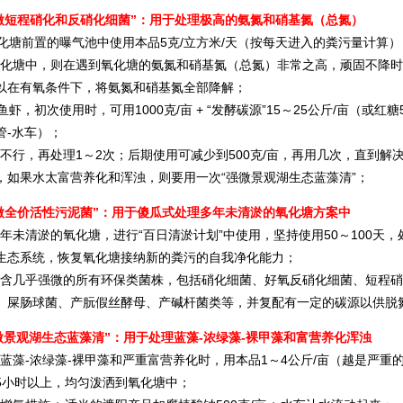
强微短程硝化和反硝化细菌”：用于处理极高的氨氮和硝基氮（总氮）
化塘前置的曝气池中使用本品5克/立方米/天（按每天进入的粪污量计算）
塘中，则在遇到氧化塘的氨氮和硝基氮（总氮）非常之高，顽固不降时
以在有氧条件下，将氨氮和硝基氮全部降解；
虾，初次使用时，可用1000克/亩 + “发酵碳源”15～25公斤/亩（或
管-水车）；
行，再处理1～2次；后期使用可减少到500克/亩，再用几次，直到解
，如果水太富营养化和浑浊，则要用一次“强微景观湖生态蓝藻清”；
强微全价活性污泥菌”：用于傻瓜式处理多年未清淤的氧化塘方案中
未清淤的氧化塘，进行“百日清淤计划”中使用，坚持使用50～100天，
生态系统，恢复氧化塘接纳新的粪污的自我净化能力；
几乎强微的所有环保类菌株，包括硝化细菌、好氧反硝化细菌、短程硝
、屎肠球菌、产朊假丝酵母、产碱杆菌类等，并复配有一定的碳源以供脱
微景观湖生态蓝藻清”：用于处理蓝藻-浓绿藻-裸甲藻和富营养化浑浊
藻-浓绿藻-裸甲藻和严重富营养化时，用本品1～4公斤/亩（越是严重的
5小时以上，均匀泼洒到氧化塘中；