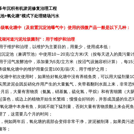
多年沉积有机淤泥修复治理工程
氧池+氧化塘”模式下处理猪场污水
各级氧化塘中（及前置沉淀池曝气中）使用的强微产品一般是以下几种：
景观湖河道污泥垃圾菌剂”：用于维护和治理
用于维护和治理，以维护为主要目的，用量少，使用成本低：
淀池（兼调节池）中使用10～20克/立方米/天（按每天进入的粪污量
于沼气发酵池中，添加量为5克/立方米（按沼气设施容积计算），每15
氧化塘中的维护用量仅需100克/亩/天，用于维护之用；
塘中初次使用时，如果恰好氧化塘中没有养殖鱼类，可以用大猛剂量100
实黑淤泥会因反硝化作用产生的大量氮气，夹带着翻到水面上来，非常恐
个月后，大量有害物质（氨氮，硝基氮，硫化氢，甲烷）和有害细菌（大
起藻色，或边上的植物开始生长繁殖；慢慢会好转的，并形成茂盛的生态
化塘中本身有鱼，则就不能下猛剂量，否则大量有害物质翻上来会死鱼的；
理了，这需要几个月的时间；
例如两年后，氧化塘的底部会变得非常干净，淤泥被削薄，如果粪污进
壤等；