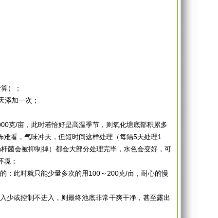
计算）；
天添加一次；
0克/亩，此时若恰好是高温季节，则氧化塘底部积累多
怖难看，气味冲天，但短时间这样处理（每隔5天处理1
肠杆菌会被抑制掉）都会大部分处理完毕，水色会变好，可
环境；
此时就只能少量多次的用100～200克/亩，耐心的慢
入少或控制不进入，则最终池底非常干爽干净，甚至露出