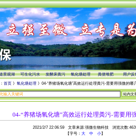
道景观湖
可生化污水
发酵床粪污
氧化塘处理
粪便堆肥
用户反
：
首页
》
氧化塘处理
》04-“养猪场氧化塘”高效运行处理粪污-需要用强微的哪
04-“养猪场氧化塘”高效运行处理粪污-需要
2021/2/7 22:06:59 文章来源:强微生物科技 浏览次数:463
【字号：
大
中
小
】