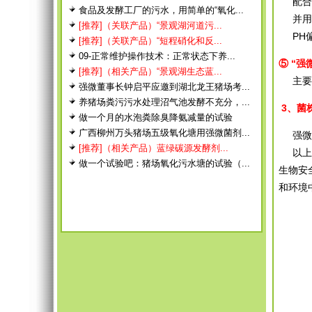
配合增
食品及发酵工厂的污水，用简单的“氧化...
并用生
[推荐]（关联产品）“景观湖河道污...
PH偏
[推荐]（关联产品）“短程硝化和反...
09-正常维护操作技术：正常状态下养...
⑤ “
[推荐]（相关产品）“景观湖生态蓝...
主要用
强微董事长钟启平应邀到湖北龙王猪场考...
养猪场粪污污水处理沼气池发酵不充分，...
3、菌
做一个月的水泡粪除臭降氨减量的试验
广西柳州万头猪场五级氧化塘用强微菌剂...
强微所
[推荐]（相关产品）蓝绿碳源发酵剂...
以上菌
做一个试验吧：猪场氧化污水塘的试验（...
生物安
和环境