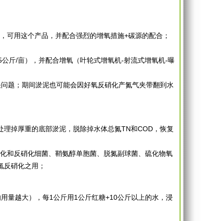
，可用这个产品，并配合强烈的增氧措施+碳源的配合；
红糖5公斤/亩），并配合增氧（叶轮式增氧机-射流式增氧机-曝
决问题；期间淤泥也可能会因好氧反硝化产氮气夹带翻到水
处理掉厚重的底部淤泥，脱除掉水体总氮TN和COD，恢复
化和反硝化细菌、鞘氨醇单胞菌、脱氮副球菌、硫化物氧
氮反硝化之用；
用量越大），每1公斤用1公斤红糖+10公斤以上的水，浸