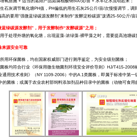
氧措施 + 适当的遮阳产品如腐植酸钠500克/亩 + 水车让水流动起来；
石灰调节氧化塘PH值，PH偏低的用生石灰25公斤/亩/次慢慢调节，调到
高的要用“强微蓝绿碳源发酵剂”来制作“发酵淀粉碳源”泼洒25-50公斤/
强微蓝绿碳源发酵剂”，用于发酵制作“发酵碳源”之用；
于处理外塘的氧化塘，出现蓝藻-浓绿藻-裸甲藻之时，需要提高池塘碳
株来源安全可靠
用环保菌株，均在国家权威部门进行测序鉴定，为安全级别菌株；
株均符合行业《环保用微生物菌剂环境安全评价导则》HJ/T415-20
全通用技术准则》（NY 1109-2006）中的A.1类菌株，即属于标准
中的菌株；或属于农业农村部饲料添加剂品种目录中的菌株（动物可食用