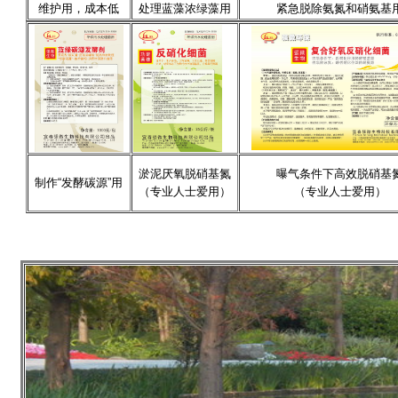
维护用，成本低
处理蓝藻浓绿藻用
紧急脱除氨氮和硝氨基
淤泥厌氧脱硝基氮
曝气条件下高效脱硝基
制作“发酵碳源”用
（专业人士爱用）
（专业人士爱用）