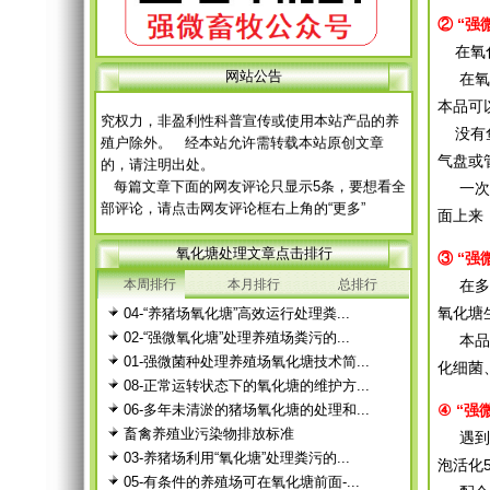
② “
网 站 申 明
在氧
本网站所有原创文章，未经本站同意，不得转
网站公告
在氧化
载或下载转作他用，否则本站保留相应的法律追
本品可
究权力，非盈利性科普宣传或使用本站产品的养
殖户除外。 经本站允许需转载本站原创文章
没有鱼
的，请注明出处。
气盘或
每篇文章下面的网友评论只显示5条，要想看全
一次不
部评论，请点击网友评论框右上角的“更多”
面上来
徨耧豚蝽-桎梓羼觇?觐眈箅圉梃
徨耧豚蝽-桎梓羼觇?觐眈箅圉梃
氧化塘处理文章点击排行
③ “
本周排行
本月排行
总排行
在多年
氧化塘
04-“养猪场氧化塘”高效运行处理粪...
02-“强微氧化塘”处理养殖场粪污的...
本品含
01-强微菌种处理养殖场氧化塘技术简...
化细菌
08-正常运转状态下的氧化塘的维护方...
06-多年未清淤的猪场氧化塘的处理和...
④
“强
畜禽养殖业污染物排放标准
遇到蓝
03-养猪场利用“氧化塘”处理粪污的...
泡活化
05-有条件的养殖场可在氧化塘前面-...