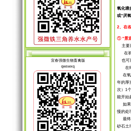
氧化塘
或“厌
2、在
① “
主要
在初沉
也可用
宜春强微生物畜禽版
qwswxq
在终级
在氧化
年的厚
次）1
能开始
如果氧
慢的处
最终，
砂石土