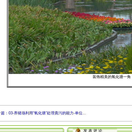
装饰精美的氧化塘一角
篇：03-养猪场利用“氧化塘”处理粪污的能力-单位...
发 表 评 论