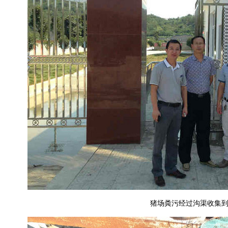
猪场粪污经过沟渠收集