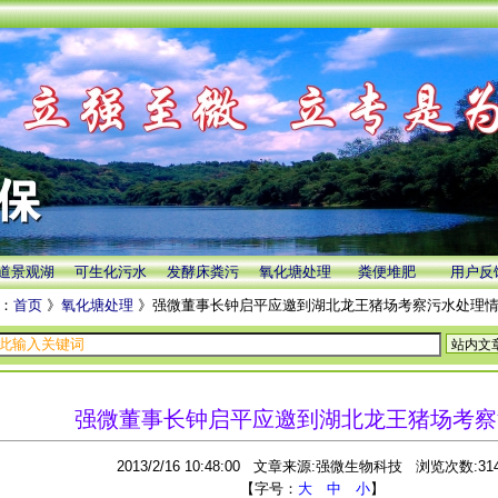
道景观湖
可生化污水
发酵床粪污
氧化塘处理
粪便堆肥
用户反
：
首页
》
氧化塘处理
》强微董事长钟启平应邀到湖北龙王猪场考察污水处理
强微董事长钟启平应邀到湖北龙王猪场考察
2013/2/16 10:48:00 文章来源:强微生物科技 浏览次数:31
【字号：
大
中
小
】