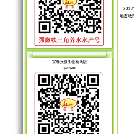
201
地畜牧
宜春强微生物畜禽版
qwswxq