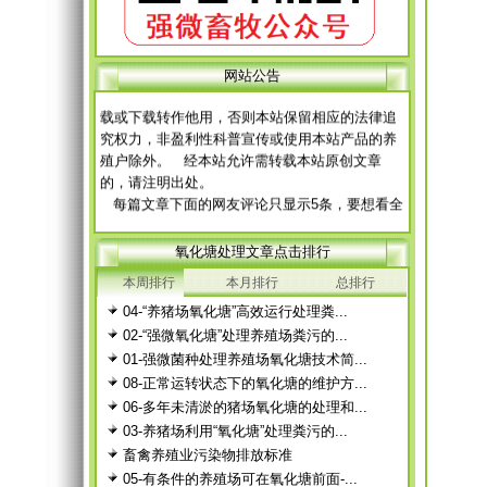
网 站 申 明
网站公告
本网站所有原创文章，未经本站同意，不得转
载或下载转作他用，否则本站保留相应的法律追
究权力，非盈利性科普宣传或使用本站产品的养
殖户除外。 经本站允许需转载本站原创文章
的，请注明出处。
每篇文章下面的网友评论只显示5条，要想看全
部评论，请点击网友评论框右上角的“更多”
徨耧豚蝽-桎梓羼觇?觐眈箅圉梃
徨耧豚蝽-桎梓羼觇?觐眈箅圉梃
氧化塘处理文章点击排行
本周排行
本月排行
总排行
04-“养猪场氧化塘”高效运行处理粪...
02-“强微氧化塘”处理养殖场粪污的...
01-强微菌种处理养殖场氧化塘技术简...
08-正常运转状态下的氧化塘的维护方...
06-多年未清淤的猪场氧化塘的处理和...
03-养猪场利用“氧化塘”处理粪污的...
畜禽养殖业污染物排放标准
05-有条件的养殖场可在氧化塘前面-...