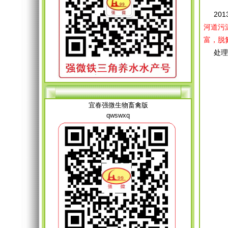
201
河道污
富，脱
处理了
宜春强微生物畜禽版
qwswxq