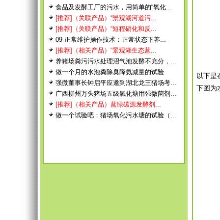
食品及发酵工厂的污水，用简单的“氧化...
[推荐]（关联产品）“景观湖河道污...
[推荐]（关联产品）“短程硝化和反...
09-正常维护操作技术：正常状态下养...
[推荐]（相关产品）“景观湖生态蓝...
养猪场粪污污水处理沼气池发酵不充分，...
做一个月的水泡粪除臭降氨减量的试验
以下是
强微董事长钟启平应邀到湖北龙王猪场考...
下图为
广西柳州万头猪场五级氧化塘用强微菌剂...
[推荐]（相关产品）蓝绿碳源发酵剂...
做一个试验吧：猪场氧化污水塘的试验（...