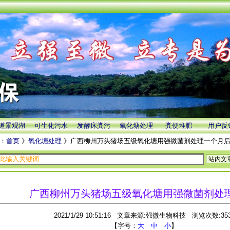
道景观湖
可生化污水
发酵床粪污
氧化塘处理
粪便堆肥
用户反
：
首页
》
氧化塘处理
》广西柳州万头猪场五级氧化塘用强微菌剂处理一个月
广西柳州万头猪场五级氧化塘用强微菌剂处
2021/1/29 10:51:16 文章来源:强微生物科技 浏览次数:35
【字号：
大
中
小
】