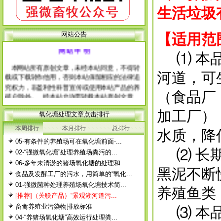
生活垃圾
网站公告
【适用范
网 站 申 明
⑴ 本品
本网站所有原创文章，未经本站同意，不得转
载或下载转作他用，否则本站保留相应的法律追
河道，可
究权力，非盈利性科普宣传或使用本站产品的养
殖户除外。 经本站允许需转载本站原创文章
（食品厂
的，请注明出处。
加工厂）
每篇文章下面的网友评论只显示5条，要想看全
氧化塘处理文章点击排行
部评论，请点击网友评论框右上角的“更多”
本周排行
本月排行
总排行
水质，降
徨耧豚蝽-桎梓羼觇?觐眈箅圉梃
徨耧豚蝽-桎梓羼觇?觐眈箅圉梃
05-有条件的养殖场可在氧化塘前面-...
⑵ 长期
02-“强微氧化塘”处理养殖场粪污的...
06-多年未清淤的猪场氧化塘的处理和...
黑泥不断
食品及发酵工厂的污水，用简单的“氧化...
01-强微菌种处理养殖场氧化塘技术简...
养殖鱼类
[推荐]（关联产品）“景观湖河道污...
畜禽养殖业污染物排放标准
⑶ 本品
04-“养猪场氧化塘”高效运行处理粪...