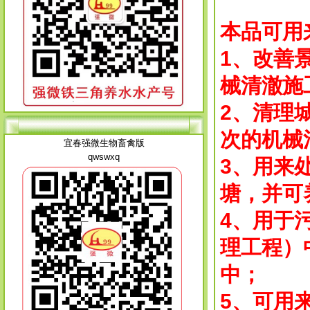
本品可用
1、改善
械清澈施
2、清理
次的机械
宜春强微生物畜禽版
qwswxq
3、用来
塘，并可
4、
用于
理工程）
中；
5、可用