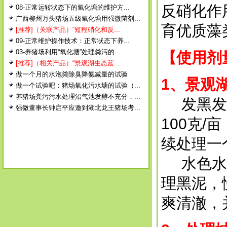
反硝化作
08-正常运转状态下的氧化塘的维护方...
广西柳州万头猪场五级氧化塘用强微菌剂...
育优质藻
[推荐]（关联产品）“短程硝化和反...
09-正常维护操作技术：正常状态下养...
03-养猪场利用“氧化塘”处理粪污的...
【使用剂
[推荐]（相关产品）“景观湖生态蓝...
做一个月的水泡粪除臭降氨减量的试验
1
、景观
做一个试验吧：猪场氧化污水塘的试验（...
养猪场粪污污水处理沼气池发酵不充分，...
发黑发暗
强微董事长钟启平应邀到湖北龙王猪场考...
100克
续处理一
水色水质
理黑泥，
爽清澈，