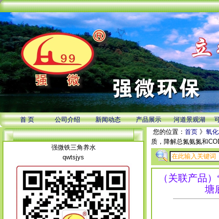
首 页
公司介绍
新闻动态
产品展示
河道景观湖
您的位置：
首页
》
氧化
质，降解总氮氨氮和CO
强微铁三角养水
qwtsjys
（关联产品）
塘