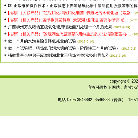
09-正常维护操作技术：正常状态下养殖场氧化塘中泼洒使用强微菌剂的操作
[推荐]（关联产品）“短程硝化和反硝化细菌”-养殖场污水氧化塘（紧急...
(
[推荐]（相关产品）蓝绿碳源发酵剂--景观湖-缓河道-蓝藻浓绿藻-超...
(2021
广西柳州万头猪场五级氧化塘用强微菌剂处理一个月后效果
(2021-1-29)
[推荐]（相关产品）“景观湖生态蓝藻清”-用纯生态的方法清除蓝藻-浓...
(20
做一个月的水泡粪除臭降氨减量的试验
(2017-6-14)
做一个试验吧：猪场氧化污水塘的试验（阶段性三个月的试验）
(2017-6-2)
强微董事长钟启平应邀到湖北龙王猪场考察污水处理情况
(2013-2-16)
copyright © 
宜春强微旗下网站：畜牧水产
电话:0795-3546882 3546883（传真） 180