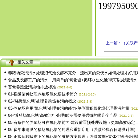
1997950
上一篇：（关联产品
相关文章
养猪场粪污污水处理沼气池发酵不充分，流出来的粪便水如何处理才好用来浇
食品及发酵工厂的污水，用简单的“氧化塘+循环水生化池”就可以处理污水，.
畜禽养殖业污染物排放标准
(2021-3-6)
01-强微菌种处理养殖场氧化塘技术简介
(2021-2-10)
02-“强微氧化塘”处理养殖场粪污的概念
(2021-2-8)
03-养猪场利用“氧化塘”处理粪污的能力-单位面积氧化塘处理粪污的量
(2021
04-“养猪场氧化塘”高效运行处理粪污-需要用强微的哪几个产品
(2021-2-7)
05-有条件的养殖场可在氧化塘前面-建设前置预处理设施（更加高效稳定，.
06-多年未清淤的猪场氧化塘的处理和重新启用（强微经典百日清淤计划）-.
08-正常运转状态下的氧化塘的维护方案原理：强微菌剂+立体生物法处理养.