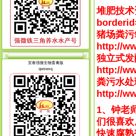
堆肥技术
borderid
猪场粪污
http://
独
立式发
宜春强微生物畜禽版
http://
qwswxq
粪污
水处
http://
1、钟老
们很喜欢
快速腐熟