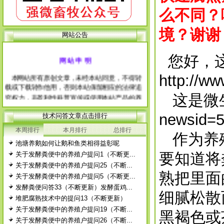
么不同？
境？谢谢
网站公告
网 站 申 明
您好，这
本网站所有原创文章，未经本站同意，不得转
http://w
载或下载转作他用，否则本站保留相应的法律追
究权力，非盈利性科普宣传或使用本站产品的养
这是微
殖户除外。 经本站允许需转载本站原创文章
的，请注明出处。
newsid=5
技术问答文章点击排行
每篇文章下面的网友评论只显示5条，要想看全
本周排行
本月排行
总排行
部评论，请点击网友评论框右上角的“更多”
作为养殖
池塘养鹅如何让鹅和鱼类相得益彰呢
徨耧豚蝽-桎梓羼觇?觐眈箅圉梃
徨耧豚蝽-桎梓羼觇?觐眈箅圉梃
要知道将
关于发酵粪便中的养殖户提问1（不断更...
关于发酵粪便中的养殖户提问25（不断...
熟把里面
关于发酵粪便中的养殖户提问5（不断更...
发酵粪便问答33（不断更新）发酵蛋鸡...
细腻松散
堆肥腐熟技术中的提问13（不断更新）
关于发酵粪便中的养殖户提问19（不断...
黑褐色或
关于发酵粪便中的养殖户提问26（不断...