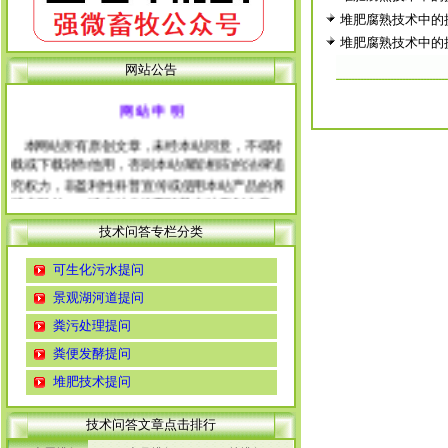
堆肥腐熟技术中的
堆肥腐熟技术中的
网站公告
网 站 申 明
本网站所有原创文章，未经本站同意，不得转
载或下载转作他用，否则本站保留相应的法律追
究权力，非盈利性科普宣传或使用本站产品的养
殖户除外。 经本站允许需转载本站原创文章
的，请注明出处。
技术问答专栏分类
每篇文章下面的网友评论只显示5条，要想看全
部评论，请点击网友评论框右上角的“更多”
可生化污水提问
徨耧豚蝽-桎梓羼觇?觐眈箅圉梃
徨耧豚蝽-桎梓羼觇?觐眈箅圉梃
景观湖河道提问
粪污处理提问
粪便发酵提问
堆肥技术提问
技术问答文章点击排行