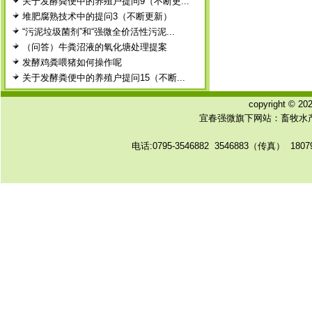
关于发酵粪便中的养殖户提问9（不断更...
堆肥腐熟技术中的提问3（不断更新）
“污泥垃圾菌剂”和“强微全价活性污泥...
（问答）牛粪沼液的氧化塘处理提案
发酵鸡粪喂猪如何操作呢
关于发酵粪便中的养殖户提问15（不断...
copyright © 
宜春强微旗下网站：畜牧水产
电话:0795-3546882 3546883（传真） 180