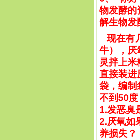
物发酵的
解生物发
现在有几
牛），厌
灵拌上米
直接装进
袋，编制
不到50
1.发恶
2.厌氧
养损失？