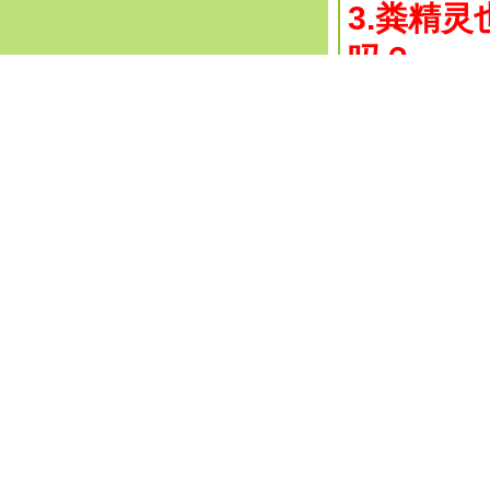
3.粪精
吗？
4.有氧
了，是吗
期待您的
您好，您
1.第一
的，即要
发酵其他
较疏松，
作堆肥一