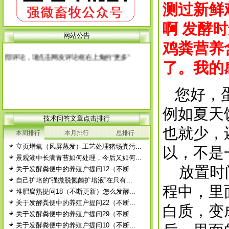
载或下载转作他用，否则本站保留相应的法律追
测过新鲜
究权力，非盈利性科普宣传或使用本站产品的养
殖户除外。 经本站允许需转载本站原创文章
啊 发酵
的，请注明出处。
网站公告
每篇文章下面的网友评论只显示5条，要想看全
鸡粪营养
部评论，请点击网友评论框右上角的“更多”
了。我的
徨耧豚蝽-桎梓羼觇?觐眈箅圉梃
徨耧豚蝽-桎梓羼觇?觐眈箅圉梃
您好，蛋
例如夏天
技术问答文章点击排行
也就少，
本周排行
本月排行
总排行
立页增氧（风屏蒸发）工艺处理猪场粪污...
以，不是
景观湖中长满青苔如何处理，今后又如何...
放置时间
关于发酵粪便中的养殖户提问12（不断...
自己扩培的“强微脱氮菌扩培液”在只有...
程中，里
堆肥腐熟提问18（不断更新）怎么发酵...
关于发酵粪便中的养殖户提问22（不断...
白质，变
关于发酵粪便中的养殖户提问29（不断...
关于发酵粪便中的养殖户提问10（不断...