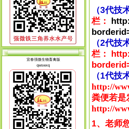
（3代技
栏：
htt
borderid
（2代技
栏：
htt
宜春强微生物畜禽版
borderid
qwswxq
（1代技
http://ww
粪便若是
http://ww
网 站 申 明
1、老师
本网站所有原创文章，未经本站同意，不得转