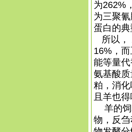
为262
为三聚氰
蛋白的典
所以， 
16%，
能等量代
氨基酸质
粕，消化
且羊也得
羊的饲料
物，反刍
物发酵分