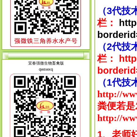
（3代技
栏：
htt
borderid
（2代技
栏：
htt
宜春强微生物畜禽版
borderid
qwswxq
（1代技
http://w
粪便若是
http://w
1、老师