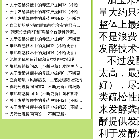
加玉米粉
关于发酵粪便中的养殖户提问18（不断...
量大约只
关于发酵粪便中的养殖户提问10（不断...
关于发酵粪便中的养殖户提问2（不断更...
整体上最
自己扩培的“强微脱氮菌扩培液”在只有...
“污泥垃圾菌剂”和“强微全价活性污泥...
不是浪费
关于发酵粪便中的养殖户提问9（不断更...
发酵技术
堆肥腐熟技术中的提问12（不断更新）
堆肥腐熟技术中的提问14（不断更新）
不过发酵
池塘养鹅如何让鹅和鱼类相得益彰呢
堆肥腐熟提问20（不断更新）发酵鱼内...
太高，最
关于发酵粪便中的养殖户提问6（不断更...
立页增氧（风屏蒸发）工艺处理猪场粪污...
好），尽
粪污处理提问问答3（不断更新）猪场除...
堆肥腐熟提问15（不断更新）菌种扩培...
类疏松性
关于发酵粪便中的养殖户提问24（不断...
来发酵粪
关于发酵粪便中的养殖户提问26（不断...
粪污处理提问问答1（不断更新）
酵提供发
利于发酵